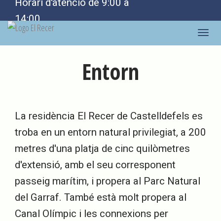
Horari d'atenció de 9:00 a
14:00
Toggle
naviga
Entorn
La residència El Recer de Castelldefels es
troba en un entorn natural privilegiat, a 200
metres d'una platja de cinc quilòmetres
d'extensió, amb el seu corresponent
passeig marítim, i propera al Parc Natural
del Garraf. També està molt propera al
Canal Olímpic i les connexions per