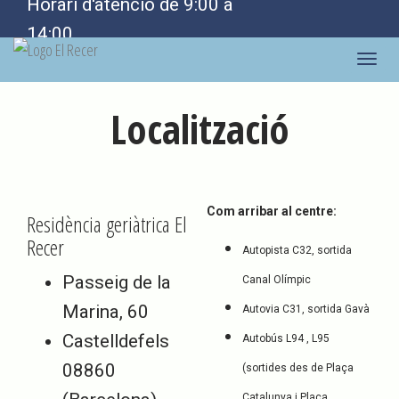
Horari d'atenció de 9:00 a
14:00
Toggle
naviga
Localització
Com arribar al centre:
Residència geriàtrica El
Recer
Autopista C32, sortida
Passeig de la
Canal Olímpic
Marina, 60
Autovia C31, sortida Gavà
Castelldefels
Autobús L94 , L95
08860
(sortides des de Plaça
Catalunya i Plaça